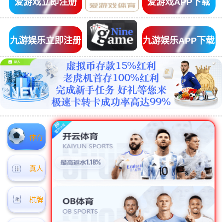
爱游戏立即注册
爱游戏APP下载
九游娱乐立即注册
九游娱乐APP下载
体育
真人
棋牌