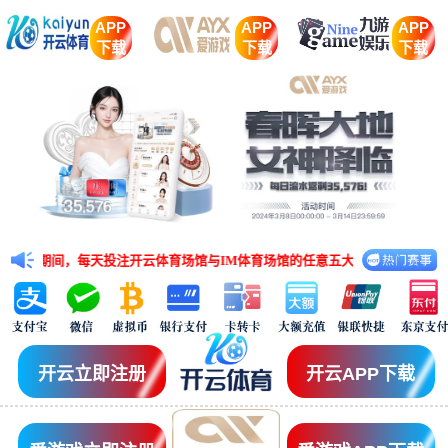
APP
APP
APP
下载
下载
下载
间，每天投注开云体育场馆与IM体育场馆的任意五大联赛赛事，有效投注额≥3,
开云立即注册
开云APP下载